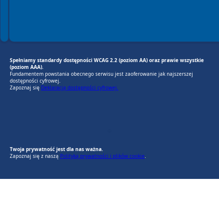
Spełniamy standardy dostępności WCAG 2.2 (poziom AA) oraz prawie wszystkie
(poziom AAA).
Fundamentem powstania obecnego serwisu jest zaoferowanie jak najszerszej
dostępności cyfrowej.
Zapoznaj się
Deklaracją dostępności cyfrowej.
RODO Zgodne
RODO przyjazne narzędzia
Twoja prywatność jest dla nas ważna.
Zapoznaj się z naszą
Polityką prywatności i plików cookie
.