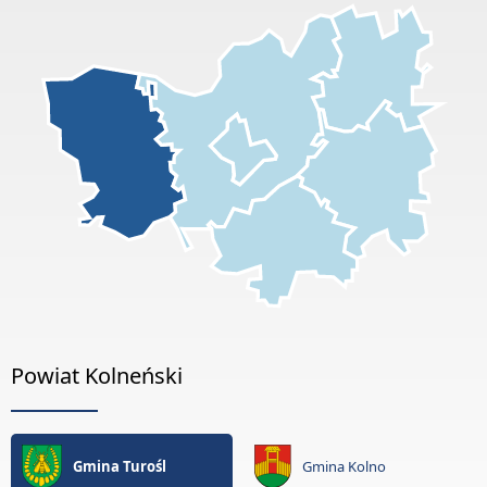
Powiat Kolneński
Gmina Turośl
Gmina Kolno