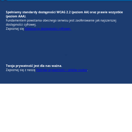
Spełniamy standardy dostępności WCAG 2.2 (poziom AA) oraz prawie wszystkie
(poziom AAA).
Fundamentem powstania obecnego serwisu jest zaoferowanie jak najszerszej
dostępności cyfrowej.
Zapoznaj się
Deklaracją dostępności cyfrowej.
RODO Zgodne
RODO przyjazne narzędzia
Twoja prywatność jest dla nas ważna.
Zapoznaj się z naszą
Polityką prywatności i plików cookie
.