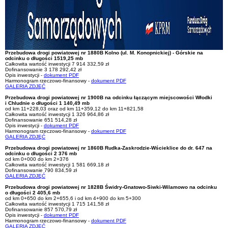
Przebudowa drogi powiatowej nr 1880B Kolno (ul. M. Konopnickiej) - Górskie na
odcinku o długości 1519,25 mb
Całkowita wartość inwestycji 7 914 332,59 zł
Dofinansowanie 3 178 292,42 zł
Opis inwestycji -
dokument PDF
Harmonogram rzeczowo-finansowy -
dokument PDF
GALERIA ZDJĘĆ
Przebudowa drogi powiatowej nr 1900B na odcinku łączącym miejscowości Włodki
i Chludnie o długości 1 140,49 mb
od km 11+228,03 oraz od km 11+359,12 do km 11+821,58
Całkowita wartość inwestycji 1 326 964,86 zł
Dofinansowanie 651 514,28 zł
Opis inwestycji -
dokument PDF
Harmonogram rzeczowo-finansowy -
dokument PDF
GALERIA ZDJĘĆ
Przebudowa drogi powiatowej nr 1860B Rudka-Zaskrodzie-Wścieklice do dr. 647 na
odcinku o długości 2 376 mb
od km 0+000 do km 2+376
Całkowita wartość inwestycji 1 581 669,18 zł
Dofinansowanie 790 834,59 zł
GALERIA ZDJĘĆ
Przebudowa drogi powiatowej nr 1828B Świdry-Gnatowo-Siwki-Wilamowo na odcinku
o długości 2 405,6 mb
od km 0+650 do km 2+655,6 i od km 4+900 do km 5+300
Całkowita wartość inwestycji 1 715 141,58 zł
Dofinansowanie 857 570,79 zł
Opis inwestycji -
dokument PDF
Harmonogram rzeczowo-finansowy -
dokument PDF
GALERIA ZDJĘĆ