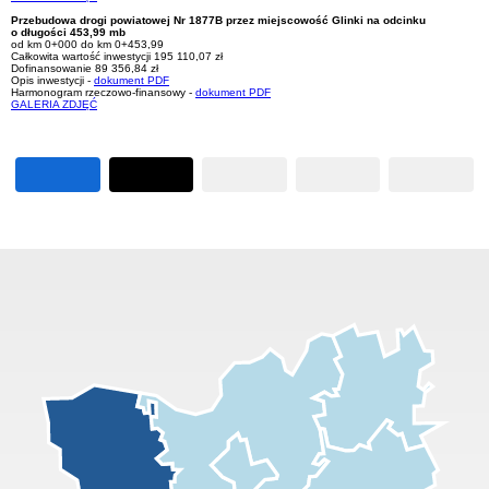
Przebudowa drogi powiatowej Nr 1877B przez miejscowość Glinki na odcinku
o długości 453,99 mb
od km 0+000 do km 0+453,99
Całkowita wartość inwestycji 195 110,07 zł
Dofinansowanie 89 356,84 zł
Opis inwestycji -
dokument PDF
Harmonogram rzeczowo-finansowy -
dokument PDF
GALERIA ZDJĘĆ